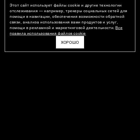
Этот сайт использует файлы cookie и другие технологии
отслеживания — например, трекеры социальных сетей для
помощи в навигации, обеспечения возможности обратной
связи, анализа использования вами продуктов и услуг,
помощи в рекламной и маркетинговой деятельности.
Все
правила использования файлов cookie
ХОРОШО
РАССЫЛКА
Новости о новинках модного Дома, специальные предложения,
а также идеи для стайлинга и инсайты от дизайн-команды
Ushatava.
ЭЛЕКТРОННАЯ ПОЧТА
ПОДПИСАТЬСЯ
Даю согласие на
обработку моих персональных данных
и на
получение рассылок
в соответствии с
политикой
конфиденциальности
. Отписаться можно в любое время