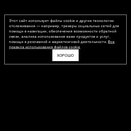
Этот сайт использует файлы cookie и другие технологии
отслеживания — например, трекеры социальных сетей для
помощи в навигации, обеспечения возможности обратной
связи, анализа использования вами продуктов и услуг,
помощи в рекламной и маркетинговой деятельности.
Все
правила использования файлов cookie
ХОРОШО
РАССЫЛКА
Новости о новинках модного Дома, специальные предложения,
а также идеи для стайлинга и инсайты от дизайн-команды
Ushatava.
ЭЛЕКТРОННАЯ ПОЧТА
ПОДПИСАТЬСЯ
Даю согласие на
обработку моих персональных данных
и на