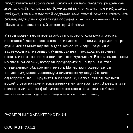
представить классические брюки на низкой посадке умеренной
длины, чтобы такую вещь было комфортно носить как с обувью на
каблуке, так и на плоской подошве. Мне самой хочется носить эти
брюки, ведь у них идеальная посадка!»
, — рассказывает Нино
Шаматава, креативный директор Ushatava.
У этой модели есть все атрибуты строгого костюма: пояс на
корсажной ленте, застежка на молнию, шлевки для ремня и три
функциональных кармана (два боковых и один задний с
застежкой на пуговицу). Универсальная посадка позволяет
носить их не только женщинам, но и мужчинам. Брюки выполнены
из плотной саржи, которая предварительно прошла этап
специальной обработки пемзой. Материал подвергается
тепловому, механическому и химическому воздействию
одновременно — крутится в барабане, наполненном горячей
водой с реагентами и измельченными минералами. В результате
полотно лишается фабричной жесткости, становится более
матовым и выглядит так, будто выгорело на солнце.
РАЗМЕРНЫЕ ХАРАКТЕРИСТИКИ
СОСТАВ И УХОД