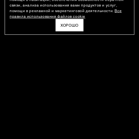
связи, анализа использования вами продуктов и услуг,
помощи в рекламной и маркетинговой деятельности.
Все
правила использования файлов cookie
ХОРОШО
РАССЫЛКА
Новости о новинках модного Дома, специальные предложения,
а также идеи для стайлинга и инсайты от дизайн-команды
Ushatava.
ЭЛЕКТРОННАЯ ПОЧТА
ПОДПИСАТЬСЯ
Даю согласие на
обработку моих персональных данных
и на
получение рассылок
в соответствии с
политикой
конфиденциальности
. Отписаться можно в любое время
ПОКУПАТЕЛЯМ