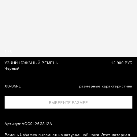
СУМКИ
1
/
6
УЗКИЙ КОЖАНЫЙ РЕМЕНЬ
12 900 РУБ
Черный
XS-S
M-L
размерные характеристики
ВЫБЕРИТЕ РАЗМЕР
Артикул: ACC0126G312A
Ремень Ushatava выполнен из натуральной кожи. Этот материал