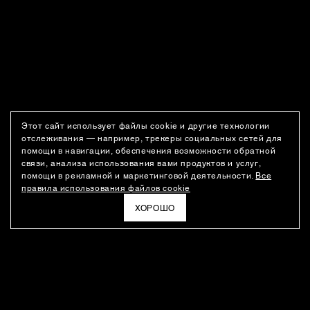
Этот сайт использует файлы cookie и другие технологии
отслеживания — например, трекеры социальных сетей для
помощи в навигации, обеспечения возможности обратной
связи, анализа использования вами продуктов и услуг,
помощи в рекламной и маркетинговой деятельности.
Все
правила использования файлов cookie
ХОРОШО
РАССЫЛКА
Новости о новинках модного Дома, специальные предложения,
а также идеи для стайлинга и инсайты от дизайн-команды