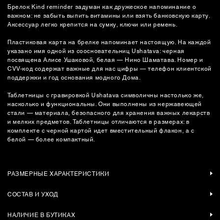
Брелок Kind reminder задуман как дружеское напоминание о
важном: не забыть выпить витамины или взять банковскую карту.
Аксессуар легко крепится на сумку, ключи или ремень.
Пластиковая карта на брелке напоминает настоящую. На каждой
указано имя одной из соосновательниц Ushatava: черная
посвящена Алисе Ушаковой, белая — Нино Шаматава. Номер и
CVV-код содержат важные для нас цифры — телефон клиентской
поддержки и год основания модного Дома.
Таблетницы с гравировкой Ushatava символичны настолько же,
насколько и функциональны. Они выполнены из нержавеющей
стали — материала, безопасного для хранения важных лекарств
и мелких предметов. Таблетницы отличаются в размерах: в
комплекте с черной картой идет вместительный флакон, а с
белой — более компактный.
РАЗМЕРНЫЕ ХАРАКТЕРИСТИКИ
СОСТАВ И УХОД
НАЛИЧИЕ В БУТИКАХ