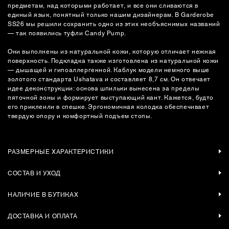
предметам, над которыми работает, и все они сливаются в
единый язык, понятный только нашим дизайнерам. В Garderobe
SS26 мы решили сохранить одно из этих необъяснимых названий
— так появились туфли Candy Pump.
Они выполнены из натуральной кожи, которую отличает нежная
поверхность. Подкладка также изготовлена из натуральной кожи
— дышащей и гипоаллергенной. Каблук модели немного выше
золотого стандарта Ushatava и составляет 8,7 см. Он отвечает
идее деконструкции: основа шпильки вынесена за пределы
пяточной зоны и формирует выступающий кант. Кажется, будто
его приклеили в спешке. Эргономичная колодка обеспечивает
твердую опору и комфортный подъем стопы.
РАЗМЕРНЫЕ ХАРАКТЕРИСТИКИ
СОСТАВ И УХОД
НАЛИЧИЕ В БУТИКАХ
ДОСТАВКА И ОПЛАТА