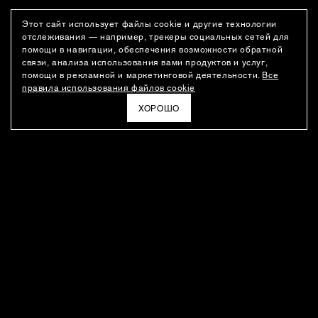
Этот сайт использует файлы cookie и другие технологии
отслеживания — например, трекеры социальных сетей для
помощи в навигации, обеспечения возможности обратной
связи, анализа использования вами продуктов и услуг,
помощи в рекламной и маркетинговой деятельности.
Все
правила использования файлов cookie
ХОРОШО
РАССЫЛКА
Новости о новинках модного Дома, специальные предложения,
а также идеи для стайлинга и инсайты от дизайн-команды
Ushatava.
ЭЛЕКТРОННАЯ ПОЧТА
ПОДПИСАТЬСЯ
Даю согласие на
обработку моих персональных данных
и на
получение рассылок
в соответствии с
политикой
конфиденциальности
. Отписаться можно в любое время