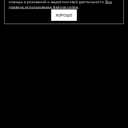
помощи в рекламной и маркетинговой деятельности.
Все
правила использования файлов cookie
ХОРОШО
РАССЫЛКА
Новости о новинках модного Дома, специальные предложения,
а также идеи для стайлинга и инсайты от дизайн-команды
Ushatava.
ЭЛЕКТРОННАЯ ПОЧТА
ПОДПИСАТЬСЯ
Даю согласие на
обработку моих персональных данных
и на
получение рассылок
в соответствии с
политикой
конфиденциальности
. Отписаться можно в любое время
ПОКУПАТЕЛЯМ
О КОМПАНИИ