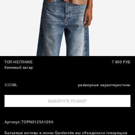
СУМКИ
1
/
7
ТОП-НЕГЛИЖЕ
7 900 РУБ
бежевый загар
XS
S
M
L
размерные характеристики
ВЫБЕРИТЕ РАЗМЕР
Артикул: TOPN0125A129A
Бельевые мотивы в линии Garderobe мы объединили говорящим