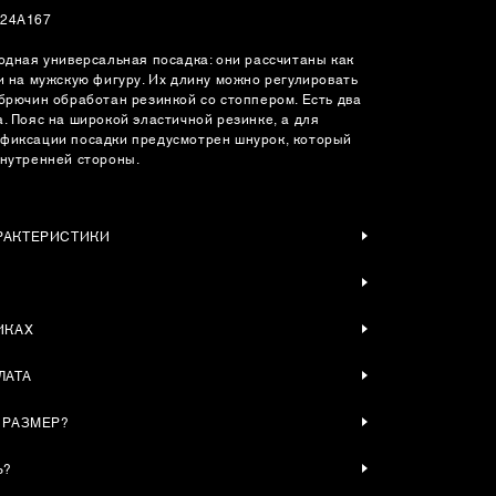
224A167
бодная универсальная посадка: они рассчитаны как
и на мужскую фигуру. Их длину можно регулировать
 брючин обработан резинкой со стоппером. Есть два
. Пояс на широкой эластичной резинке, а для
фиксации посадки предусмотрен шнурок, который
внутренней стороны.
РАКТЕРИСТИКИ
ИКАХ
ЛАТА
 РАЗМЕР?
Ь?