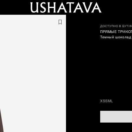
ДОСТУПНО В БУТИ
ПРЯМЫЕ ТРИКО
Темный шоколад
XS
S
M
L