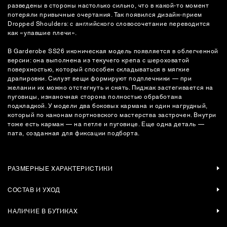
разведены в стороны настолько сильно, что в какой-то момент
потеряли привычные очертания. Так появился дизайн-прием
Dropped Shoulders: с английского словосочетание переводится
как «упавшие плечи».
В Garderobe SS26 иконическая модель появляется в облегченной
версии: она выполнена из текучего крепа с шероховатой
поверхностью, который способен складываться в мягкие
драпировки. Силуэт вещи формируют подплечники — при
желании их можно отстегнуть и снять. Пиджак застегивается на
пуговицы, изнаночная сторона полностью обработана
подкладкой. У модели два боковых кармана и один нагрудный,
который по канонам портновского мастерства застрочен. Внутри
тоже есть карман — на петле и пуговице. Еще одна деталь —
пата, созданная для фиксации подборта.
РАЗМЕРНЫЕ ХАРАКТЕРИСТИКИ
СОСТАВ И УХОД
НАЛИЧИЕ В БУТИКАХ