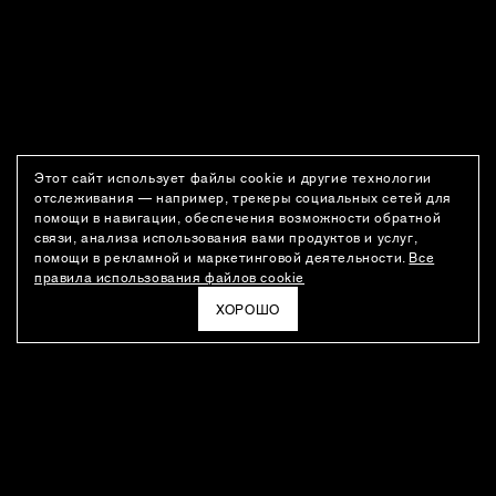
Этот сайт использует файлы cookie и другие технологии
отслеживания — например, трекеры социальных сетей для
помощи в навигации, обеспечения возможности обратной
связи, анализа использования вами продуктов и услуг,
помощи в рекламной и маркетинговой деятельности.
Все
правила использования файлов cookie
ХОРОШО
РАССЫЛКА
Новости о новинках модного Дома, специальные предложения,
а также идеи для стайлинга и инсайты от дизайн-команды
Ushatava.