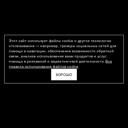
Этот сайт использует файлы cookie и другие технологии
отслеживания — например, трекеры социальных сетей для
помощи в навигации, обеспечения возможности обратной
связи, анализа использования вами продуктов и услуг,
помощи в рекламной и маркетинговой деятельности.
Все
правила использования файлов cookie
ХОРОШО
РАССЫЛКА
Новости о новинках модного Дома, специальные предложения,
а также идеи для стайлинга и инсайты от дизайн-команды
Ushatava.