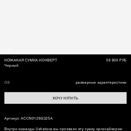
СУМКИ
1
/
8
КОЖАНАЯ СУМКА-КОНВЕРТ
59 900 РУБ
Черный
OS
размерные характеристики
ХОЧУ КУПИТЬ
Артикул: ACCN0126G325A
Внутри команды Ushatava мы прозвали эту сумку органайзером: