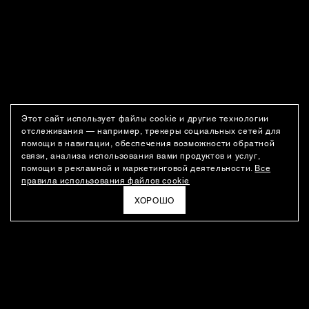
Этот сайт использует файлы cookie и другие технологии
отслеживания — например, трекеры социальных сетей для
помощи в навигации, обеспечения возможности обратной
связи, анализа использования вами продуктов и услуг,
помощи в рекламной и маркетинговой деятельности.
Все
правила использования файлов cookie
ХОРОШО
РАССЫЛКА
Новости о новинках модного Дома, специальные предложения,
а также идеи для стайлинга и инсайты от дизайн-команды
Ushatava.