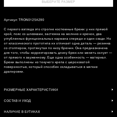
ВЫБЕРИТЕ РАЗМЕР
Артикул: TRON0125A290
С первого взгляда это строгие костюмные брюки: у них прямой
крой, пояс со шлевками, застежка на молнию и крючок, два
углубленных функциональных кармана спереди и один сзади. Но
от классического прототипа их отличает одна деталь — резинка
со стоппером, протянутая по низу брючин. Она предназначена
для того, чтобы корректировать длину брюк или менять силуэт —
от прямого к зауженному. Еще одна особенность — материал.
Брюки выполнены из текучего крепа с шероховатой
поверхностью, который способен складываться в мягкие
драпировки.
РАЗМЕРНЫЕ ХАРАКТЕРИСТИКИ
СОСТАВ И УХОД
НАЛИЧИЕ В БУТИКАХ