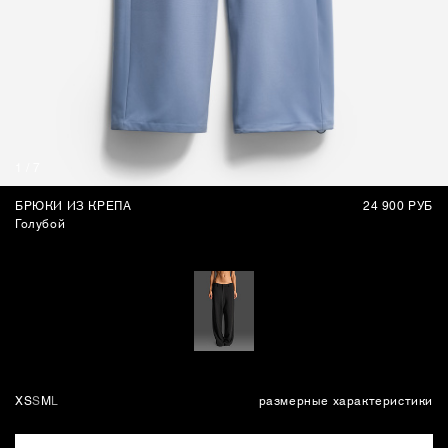
СУМКИ
1
/
7
БРЮКИ ИЗ КРЕПА
24 900 РУБ
Голубой
XS
S
M
L
размерные характеристики