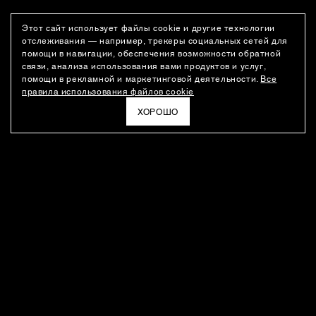
Этот сайт использует файлы cookie и другие технологии
отслеживания — например, трекеры социальных сетей для
помощи в навигации, обеспечения возможности обратной
связи, анализа использования вами продуктов и услуг,
помощи в рекламной и маркетинговой деятельности.
Все
правила использования файлов cookie
ХОРОШО
РАССЫЛКА
Новости о новинках модного Дома, специальные предложения,
а также идеи для стайлинга и инсайты от дизайн-команды
Ushatava.
ЭЛЕКТРОННАЯ ПОЧТА
ПОДПИСАТЬСЯ
Даю согласие на
обработку моих персональных данных
и на
получение рассылок
в соответствии с
политикой
конфиденциальности
. Отписаться можно в любое время