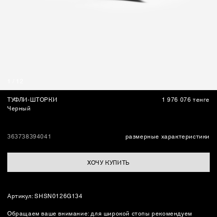
СУМКИ
1
/
12
ТУФЛИ-ШТОРКИ
1 976 076 тенге
Черный
36
37
38
39
40
41
размерные характеристики
ХОЧУ КУПИТЬ
Артикул: SHSN0126G134
Обращаем ваше внимание: для широкой стопы рекомендуем