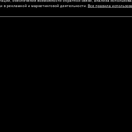
гации, обеспечения возможности обратной связи, анализа использов
щи в рекламной и маркетинговой деятельности.
Все правила использов
АДРЕСА БУТИКОВ
а
Москва
Санкт-Петербург
л
Екатеринбург
Все бутики
Политика Конфиденциальности
Согласие на 