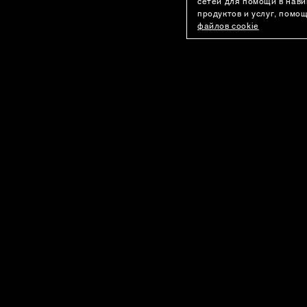
сетей для помощи в нави
продуктов и услуг, помо
файлов cookie
ПОКУПАТЕЛЯМ
О КОМПАНИИ
Оплата
История бренд
Доставка
Карьера
Программа лояльности
Telegram-кана
Возврат
Youtube-канал
Лист ожидания
Контакты
Вопросы и ответы
Рекомендации по уходу
© 2026 USHATAVA
Публичная Оферта
EN
RU
KZ