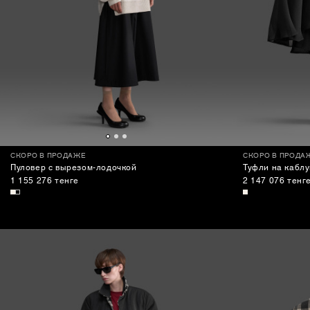
СКОРО В ПРОДАЖЕ
СКОРО В ПРОДА
Пуловер с вырезом-лодочкой
Туфли на каблу
1 155 276 тенге
2 147 076 тенг