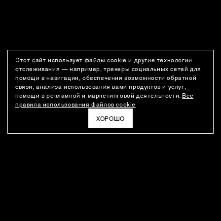
Этот сайт использует файлы cookie и другие технологии
отслеживания — например, трекеры социальных сетей для
помощи в навигации, обеспечения возможности обратной
связи, анализа использования вами продуктов и услуг,
помощи в рекламной и маркетинговой деятельности.
Все
правила использования файлов cookie
ХОРОШО
РАССЫЛКА
Новости о новинках модного Дома, специальные предложения,
а также идеи для стайлинга и инсайты от дизайн-команды
Ushatava.