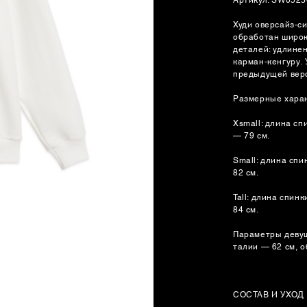
Худи оверсайз-с
обработан широк
деталей: удлине
карман-кенгуру.
предыдущей верс
Размерные хара
Xsmall: длина сп
— 79 см.
Small: длина спи
82 см.
Tall: длина спин
84 см.
Параметры девушк
талии — 62 см, о
СОСТАВ И УХОД