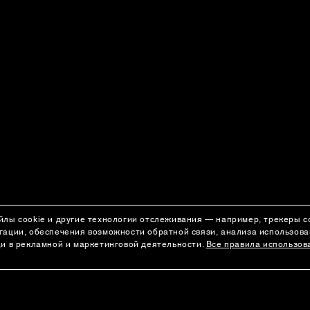
йлы cookie и другие технологии отслеживания — например, трекеры 
гации, обеспечения возможности обратной связи, анализа использов
щи в рекламной и маркетинговой деятельности.
Все правила использов
АДРЕСА БУТИКОВ