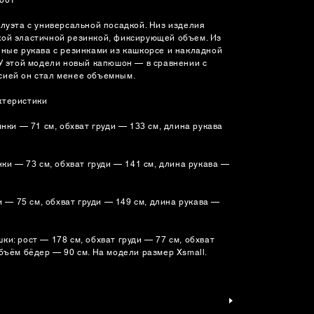
илуэта с универсальной посадкой. Низ изделия
ой эластичной резинкой, фиксирующей объем. Из
нные рукава с резинками из кашкорсе и накладной
 У этой модели новый капюшон — в сравнении с
ией он стал менее объемным.
ктеристики
инки — 71 см, обхват груди — 133 см, длина рукава
нки — 73 см, обхват груди — 141 см, длина рукава —
ки — 75 см, обхват груди — 149 см, длина рукава —
и: рост — 178 см, обхват груди — 77 см, обхват
бъём бёдер — 90 см. На модели размер Xsmall.