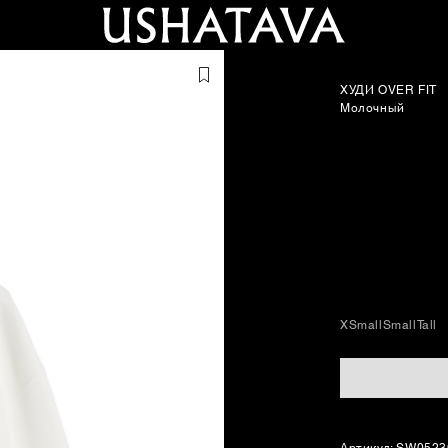
ХУДИ OVER FIT
Молочный
XSmall
Small
Tall
Артикул: SW052