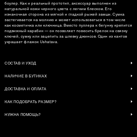
боулер. Как и реальный прототип, аксессуар выполнен из
натуральной кожи черного цвета с легким блеском. Его
изнаночная сторона из мягкой и гладкой рыжей замши. Сумка
застегивается на молнию и может использоваться в том числе
как косметичка или ключница. Вместо пуллера к бегунку крепится
подвижный карабин — он позволяет повесить брелок на связку
ключей, сумку или зацепить за шлевку джинсов. Один из кантов
украшает флажок Ushatava.
СОСТАВ И УХОД
НАЛИЧИЕ В БУТИКАХ
ДОСТАВКА И ОПЛАТА
КАК ПОДОБРАТЬ РАЗМЕР?
НУЖНА ПОМОЩЬ?