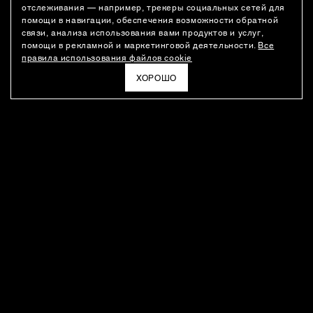
отслеживания — например, трекеры социальных сетей для
помощи в навигации, обеспечения возможности обратной
связи, анализа использования вами продуктов и услуг,
помощи в рекламной и маркетинговой деятельности.
Все
правила использования файлов cookie
ХОРОШО
РАССЫЛКА
Новости о новинках модного Дома, специальные предложения,
а также идеи для стайлинга и инсайты от дизайн-команды
Ushatava.
ЭЛЕКТРОННАЯ ПОЧТА
ПОДПИСАТЬСЯ
Даю согласие на
обработку моих персональных данных
и на
получение рассылок
в соответствии с
политикой
конфиденциальности
. Отписаться можно в любое время