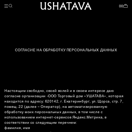
НАЗАД
НАЗАД
НАЗАД
КОЛЛЕКЦИИ
ЖЕНСКОЕ
МУЖСКОЕ
ЗАКРЫТЬ
ЗАКРЫТЬ
ЗАКРЫТЬ
00
ВСЕ ТОВАРЫ
ВСЕ ТОВАРЫ
COLLECTIBLE PIECES
СКОРО В ПРОДАЖЕ
ВЕЩЬ В СЕБЕ
GARDEROBE
СОГЛАСИЕ НА ОБРАБОТКУ ПЕРСОНАЛЬНЫХ ДАННЫХ
НОВИНКИ
SPECIAL SS26
ОДЕЖДА
ВЕЩЬ В СЕБЕ
АКСЕССУАРЫ
SPECIAL SS26
ОДЕЖДА
Настоящим свободно, своей волей и в своем интересе даю
согласие организации -ООО Торговый дом «УШАТАВА», которая
ОБУВЬ
находится по адресу: 620142, г. Екатеринбург, ул. Щорса, стр. 7,
помещ. 22 (далее – Оператор), на автоматизированную
обработку моих персональных данных, в том числе с
АКСЕССУАРЫ
использованием интернет-сервисов Яндекс.Метрика, в
соответствии со следующим перечнем:
УКРАШЕНИЯ
фамилия, имя