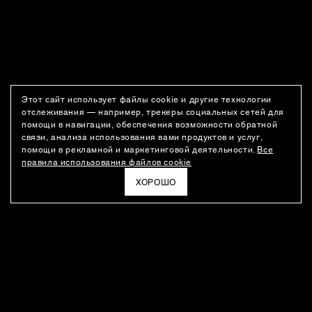
Этот сайт использует файлы cookie и другие технологии
отслеживания — например, трекеры социальных сетей для
помощи в навигации, обеспечения возможности обратной
связи, анализа использования вами продуктов и услуг,
помощи в рекламной и маркетинговой деятельности.
Все
правила использования файлов cookie
ХОРОШО
РАССЫЛКА
Новости о новинках модного Дома, специальные предложения,
а также идеи для стайлинга и инсайты от дизайн-команды
Ushatava.