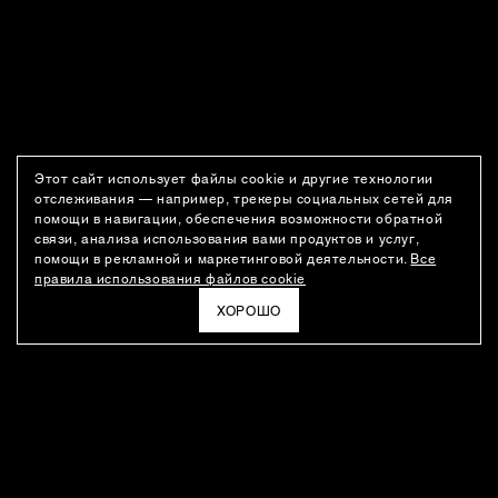
Этот сайт использует файлы cookie и другие технологии
отслеживания — например, трекеры социальных сетей для
помощи в навигации, обеспечения возможности обратной
связи, анализа использования вами продуктов и услуг,
помощи в рекламной и маркетинговой деятельности.
Все
правила использования файлов cookie
ХОРОШО
РАССЫЛКА
Новости о новинках модного Дома, специальные предложения,
а также идеи для стайлинга и инсайты от дизайн-команды
Ushatava.