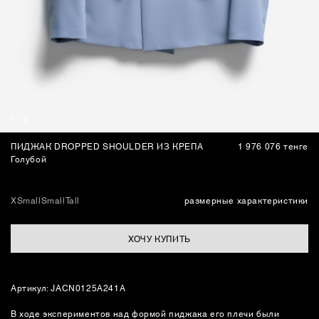
СУМКИ
1
/
8
ПИДЖАК DROPPED SHOULDER ИЗ КРЕПА
1 976 076 тенге
Голубой
XSmall
Small
Tall
размерные характеристики
ХОЧУ КУПИТЬ
Артикул: JACN0125A241A
В ходе экспериментов над формой пиджака его плечи были