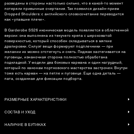
разведены в стороны настолько сильно, что в какой-то момент
потеряли привычные очертания. Так появился дизайн-прием
Dropped Shoulders: с английского словосочетание переводится
как «упавшие плечи».
В Garderobe SS26 иконическая модель появляется в облегченной
версии: она выполнена из текучего крепа с шероховатой
поверхностью, который способен складываться в мягкие
драпировки. Силуэт вещи формируют подплечники — при
желании их можно отстегнуть и снять. Пиджак застегивается на
пуговицы, изнаночная сторона полностью обработана
подкладкой. У модели два боковых кармана и один нагрудный,
который по канонам портновского мастерства застрочен. Внутри
тоже есть карман — на петле и пуговице. Еще одна деталь —
пата, созданная для фиксации подборта.
РАЗМЕРНЫЕ ХАРАКТЕРИСТИКИ
СОСТАВ И УХОД
НАЛИЧИЕ В БУТИКАХ