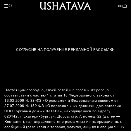
НАЗАД
НАЗАД
НАЗАД
КОЛЛЕКЦИИ
ЖЕНСКОЕ
МУЖСКОЕ
ЗАКРЫТЬ
ЗАКРЫТЬ
ЗАКРЫТЬ
00
ВСЕ ТОВАРЫ
ВСЕ ТОВАРЫ
GARDEROBE
СКОРО В ПРОДАЖЕ
ВЕЩЬ В СЕБЕ
SPECIAL SS26
СОГЛАСИЕ НА ПОЛУЧЕНИЕ РЕКЛАМНОЙ РАССЫЛКИ
НОВИНКИ
ОДЕЖДА
ВЕЩЬ В СЕБЕ
АКСЕССУАРЫ
SPECIAL SS26
ОДЕЖДА
Настоящим свободно, своей волей и в своём интересе, в
соответствии с частью 1 статьи 18 Федерального закона от
ОБУВЬ
13.03.2006 № 38-ФЗ «О рекламе» и Федеральным законом от
27.07.2006 № 152-ФЗ «О персональных данных», даю согласие
ООО Торговый дом «УШАТАВА», находящемуся по адресу:
АКСЕССУАРЫ
620142, г. Екатеринбург, ул. Щорса, стр. 7, помещ. 22 (далее —
Компания), на направление мне рекламных и информационных
УКРАШЕНИЯ
сообщений (рассылок) о товарах, услугах, акциях и специальных