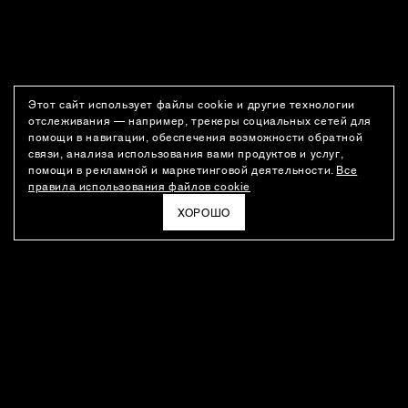
Этот сайт использует файлы cookie и другие технологии
отслеживания — например, трекеры социальных сетей для
помощи в навигации, обеспечения возможности обратной
связи, анализа использования вами продуктов и услуг,
помощи в рекламной и маркетинговой деятельности.
Все
правила использования файлов cookie
ХОРОШО
РАССЫЛКА
Новости о новинках модного Дома, специальные предложения,
а также идеи для стайлинга и инсайты от дизайн-команды
Ushatava.
ЭЛЕКТРОННАЯ ПОЧТА
ПОДПИСАТЬСЯ