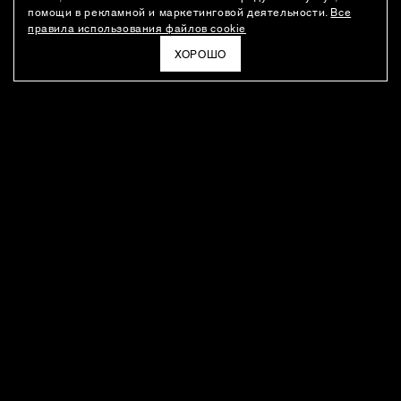
помощи в рекламной и маркетинговой деятельности.
Все
правила использования файлов cookie
ХОРОШО
РАССЫЛКА
Новости о новинках модного Дома, специальные предложения,
а также идеи для стайлинга и инсайты от дизайн-команды
Ushatava.
ЭЛЕКТРОННАЯ ПОЧТА
ПОДПИСАТЬСЯ
Даю согласие на
обработку моих персональных данных
и на
получение рассылок
в соответствии с
политикой
конфиденциальности
. Отписаться можно в любое время
ПОКУПАТЕЛЯМ