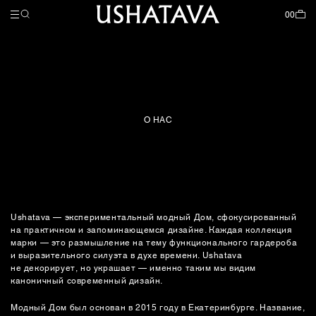
НАЗАД
НАЗАД
НАЗАД
КОЛЛЕКЦИИ
ЖЕНСКОЕ
МУЖСКОЕ
ЗАКРЫТЬ
ЗАКРЫТЬ
ЗАКРЫТЬ
00
ВСЕ ТОВАРЫ
ВСЕ ТОВАРЫ
GARDEROBE
СКОРО В ПРОДАЖЕ
ВЕЩЬ В СЕБЕ
SPECIAL SS26
О НАС
НОВИНКИ
ОДЕЖДА
ВЕЩЬ В СЕБЕ
АКСЕССУАРЫ
SPECIAL SS26
ОДЕЖДА
Ushatava — экспериментальный модный Дом, сфокусированный
на практичном и запоминающемся дизайне. Каждая коллекция
ОБУВЬ
марки — это размышление на тему функционального гардероба
и выразительного силуэта в духе времени. Ushatava
не декорирует, но украшает — именно таким мы видим
АКСЕССУАРЫ
каноничный современный дизайн.
УКРАШЕНИЯ
Модный Дом был основан в 2015 году в Екатеринбурге. Название,