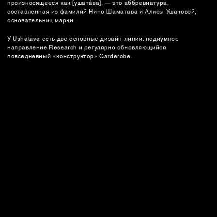
произносящееся как [ушатáва], — это аббревиатура,
СУМКИ
составленная из фамилий Нино Шаматава и Алисы Ушаковой,
основательниц марки.
У Ushatava есть две основные дизайн-линии: подиумное
направление Research и регулярно обновляющийся
повседневный «конструктор» Garderobe.