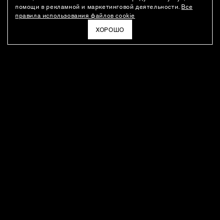
помощи в рекламной и маркетинговой деятельности.
Все
правила использования файлов cookie
ХОРОШО
РАССЫЛКА
Новости о новинках модного Дома, специальные предложения,
а также идеи для стайлинга и инсайты от дизайн-команды
Ushatava.
ЭЛЕКТРОННАЯ ПОЧТА
ПОДПИСАТЬСЯ
Даю согласие на
обработку моих персональных данных
и на
получение рассылок
в соответствии с
политикой
конфиденциальности
. Отписаться можно в любое время
ПОКУПАТЕЛЯМ